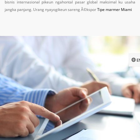
bisnis internasional pikeun ngahontal pasar global maksimal ku usaha
jangka panjang. Urang nyayogikeun sareng Ã©kspor
Tipe marmer Miami
E