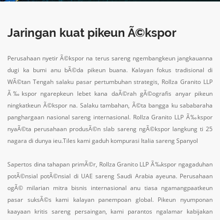
Jaringan kuat pikeun Ã©kspor
Perusahaan nyetir Ã©kspor na terus sareng ngembangkeun jangkauanna
dugi ka bumi anu bÃ©da pikeun buana. Kalayan fokus tradisional di
WÃ©tan Tengah salaku pasar pertumbuhan strategis, Rollza Granito LLP
Ã‰kspor ngarepkeun lebet kana daÃ©rah gÃ©ografis anyar pikeun
ningkatkeun Ã©kspor na. Salaku tambahan, Ã©ta bangga ku sababaraha
panghargaan nasional sareng internasional. Rollza Granito LLP Ã‰kspor
nyaÃ©ta perusahaan produsÃ©n slab sareng ngÃ©kspor langkung ti 25
nagara di dunya ieu.Tiles kami gaduh kompurasi Italia sareng Spanyol
Sapertos dina tahapan primÃ©r, Rollza Granito LLP Ã‰kspor ngagaduhan
potÃ©nsial potÃ©nsial di UAE sareng Saudi Arabia ayeuna. Perusahaan
ogÃ© milarian mitra bisnis internasional anu tiasa ngamangpaatkeun
pasar suksÃ©s kami kalayan panempoan global. Pikeun nyumponan
kaayaan kritis sareng persaingan, kami parantos ngalamar kabijakan