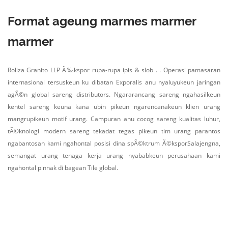
Format ageung marmes marmer
marmer
Rollza Granito LLP Ã‰kspor rupa-rupa ipis & slob . . Operasi pamasaran
internasional tersuskeun ku dibatan Exporalis anu nyaluyukeun jaringan
agÃ©n global sareng distributors. Ngararancang sareng ngahasilkeun
kentel sareng keuna kana ubin pikeun ngarencanakeun klien urang
mangrupikeun motif urang. Campuran anu cocog sareng kualitas luhur,
tÃ©knologi modern sareng tekadat tegas pikeun tim urang parantos
ngabantosan kami ngahontal posisi dina spÃ©ktrum Ã©ksporSalajengna,
semangat urang tenaga kerja urang nyababkeun perusahaan kami
ngahontal pinnak di bagean Tile global.