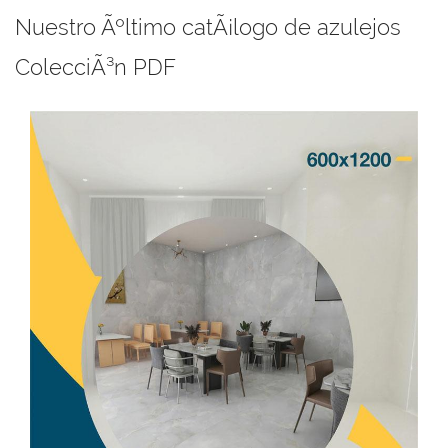
Nuestro Ãºltimo catÃ¡logo de azulejos
ColecciÃ³n PDF