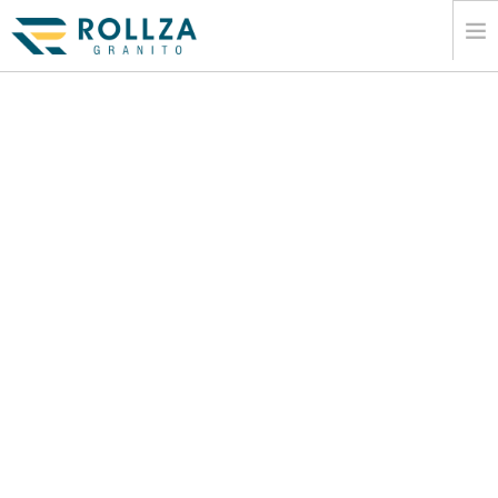
CASA
CORPORATIU
COLÂ·LECCIONS DE LLOSES DE MARBRE
CATÃ LEG
EXPORTAR
INFORMACIÃ³