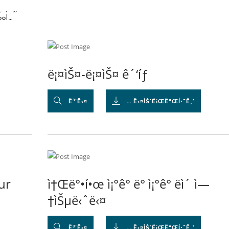
‰ì…˜
ë¡¤ìŠ¤-ë¡¤ìŠ¤ ê´‘íƒ
Ë³´Ë‹¤
... Ë‹¤ÌŠ´Ë¡ŒË“ŒÍ•˜Ê¸°
ur
ì†Œë°•í•œ ì¡°ê° ë° ì¡°ê° ëì´ ì—
†ìŠµë‹ˆë‹¤
Ë³´Ë‹¤
... Ë‹¤ÌŠ´Ë¡ŒË“ŒÍ•˜Ê¸°