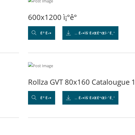
600x1200 ì¡°ê°
Ë³´Ë‹¤
... Ë‹¤ÌŠ´Ë¡ŒË“ŒÍ•˜Ê¸°
Rollza GVT 80x160 Catalougue 1
Ë³´Ë‹¤
... Ë‹¤ÌŠ´Ë¡ŒË“ŒÍ•˜Ê¸°