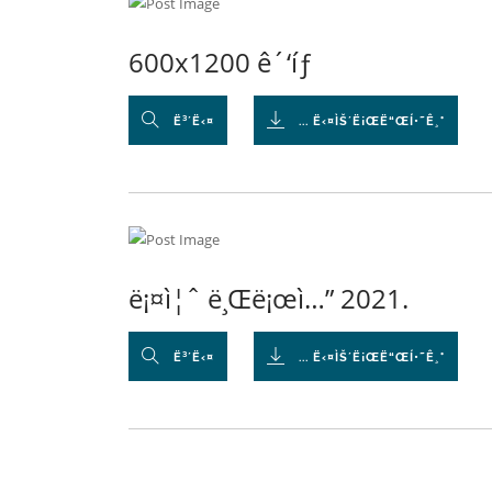
600x1200 ê´‘íƒ
Ë³´Ë‹¤
... Ë‹¤ÌŠ´Ë¡ŒË“ŒÍ•˜Ê¸°
ë¡¤ì¦ˆ ë¸Œë¡œì…” 2021.
Ë³´Ë‹¤
... Ë‹¤ÌŠ´Ë¡ŒË“ŒÍ•˜Ê¸°