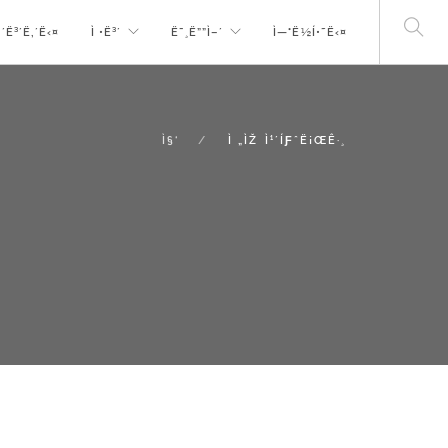
‚´Ë³´Ë‚´Ë‹¤
Ì •Ë³´
Ë¯¸Ë””Ì–´
Ì—°Ë½Í•˜Ë‹¤
Ì§‘
Ì „ÌŽ Ì¹´ÍƑˆË¡ŒÊ·¸