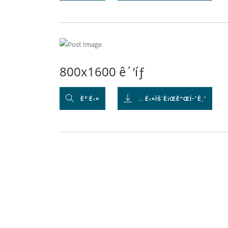
800x1600 ê´‘íƒ
Ë³´Ë‹¤
... Ë‹¤ÌŠ´Ë¡ŒË“ŒÍ•˜Ê¸°