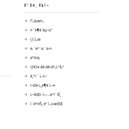
Ë¹ Ë¥¸ Ë§Í¬
í”„ë¡œí•„
í•˜ë¶€ êµ¬ì¡°
ì¸ì¦ì„œ
ë‚´ë³´ë‚´ë‹¤
ëª©ë¡
íƒ€ì¼ â€‹â€‹ê³„ì‚°ê¸°
ê¸°ìˆ ì‚¬ì–‘
í¬ìž¥ ì„¸ë¶€ ì‚¬í•­
ì‚¬íšŒì  ì—…ë°ì´íŠ¸
ì´ë²¤íŠ¸ ë° ì „ì‹œíšŒ