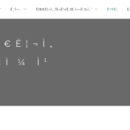
‘
Ê¸°Ì—…
ËŒ€Ë¦¬Ì„ ÌŠ¬Ë¼Ë¸Œ Ì»¬Ë ‰Ì…˜
Ëª©Ë¡
Ë
Œ€Ë¦¬Ì„
€Ì¼ Ì¹