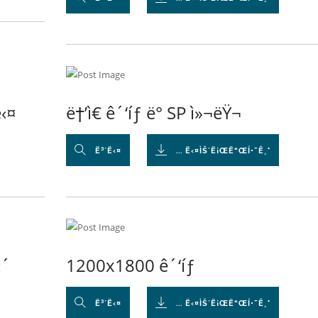
ë‹¤
ë†’ì€ ê´‘íƒ ë° SP ì»¬ëŸ¬
Ë³´Ë‹¤
... Ë‹¤ÌŠ´Ë¡ŒË“ŒÍ•˜Ê¸°
‹´
1200x1800 ê´‘íƒ
Ë³´Ë‹¤
... Ë‹¤ÌŠ´Ë¡ŒË“ŒÍ•˜Ê¸°