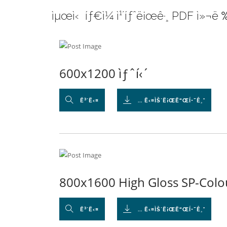
ìµœì‹ íƒ€ì¼ ì¹´íƒˆë¡œê·¸ PDF ì»¬ë 
600x1200 ìƒˆí‹´
Ë³´Ë‹¤
... Ë‹¤ÌŠ´Ë¡ŒË“ŒÍ•˜Ê¸°
800x1600 High Gloss SP-Colo
Ë³´Ë‹¤
... Ë‹¤ÌŠ´Ë¡ŒË“ŒÍ•˜Ê¸°