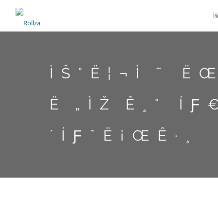
Ì§
ÌŠ°Ë¦¬Ì˜ Ë
Ë„ÌŽÊ¸° ÍƑ
´ÍƑˆË¡ŒÊ·¸