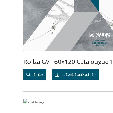
Rollza GVT 60x120 Catalougue 1
Ë³´Ë‹¤
... Ë‹¤ÌŠ´Ë¡ŒË“ŒÍ•˜Ê¸°