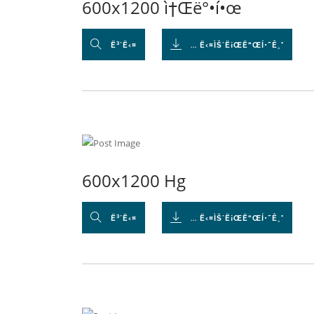
600x1200 ì†Œë°•í•œ
Ë³´Ë‹¤
... Ë‹¤ÌŠ´Ë¡ŒË“ŒÍ•˜Ê¸°
600x1200 Hg
Ë³´Ë‹¤
... Ë‹¤ÌŠ´Ë¡ŒË“ŒÍ•˜Ê¸°