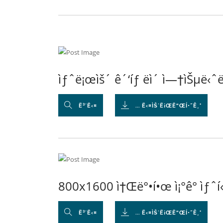
ìƒˆë¡œìš´ ê´‘íƒ ëì´ ì—†ìŠµë‹ˆ
Ë³´Ë‹¤
... Ë‹¤ÌŠ´Ë¡ŒË“ŒÍ•˜Ê¸°
800x1600 ì†Œë°•í•œ ì¡°ê° ìƒˆí
Ë³´Ë‹¤
... Ë‹¤ÌŠ´Ë¡ŒË“ŒÍ•˜Ê¸°