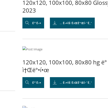
120x120, 100x100, 80x80 Gloss
2023
Ë³´Ë‹¤
... Ë‹¤ÌŠ´Ë¡ŒË“ŒÍ•˜Ê¸°
120x120, 100x100, 80x80 hg ë°
ì†Œë°•í•œ
Ë³´Ë‹¤
... Ë‹¤ÌŠ´Ë¡ŒË“ŒÍ•˜Ê¸°