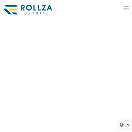
NHÃ
CÃ”NG TY.
BÁ»™ SÆ°U TÁº­P TÁº¥M Ä‘Ã¡ CÁº©M THÁº¡CH
MÁ»¥C LÁ»¥C
XUÁº¥T KHÁº©U
THÃ´NG TIN
PHÆ°Æ¡NG TIÁ»‡N TRUYÁ»N THÃ´NG
TIÁº¿P XÃºC
EN