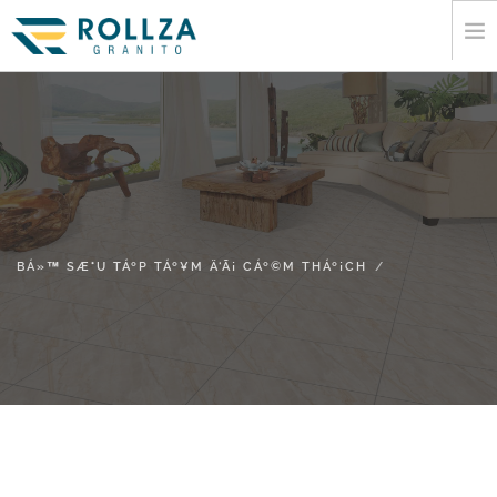
NHÃ
CÃ”NG TY.
BÁ»™ SÆ°U TÁº­P TÁº¥M Ä‘Ã¡ CÁº©M THÁº¡CH
MÁ»¥C LÁ»¥C
XUÁº¥T KHÁº©U
BÁ»™ SÆ°U TÁº­P TÁº¥M Ä‘Ã¡ CÁº©M THÁº¡CH
THÃ´NG TIN
PHÆ°Æ¡NG TIÁ»‡N TRUYÁ»N THÃ´NG
TIÁº¿P XÃºC