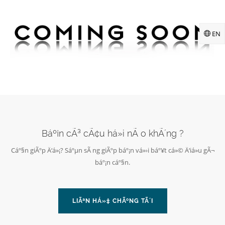
EN
Báº¡n cÃ³ cÃ¢u há»i nÃ o khÃ´ng ?
Cáº§n giÃºp Ä‘á»¡? Sáºµn sÃ ng giÃºp báº¡n vá»›i báº¥t cá»© Ä‘iá»u gÃ¬
báº¡n cáº§n.
LIÃªN HÁ»‡ CHÃºNG TÃ´I