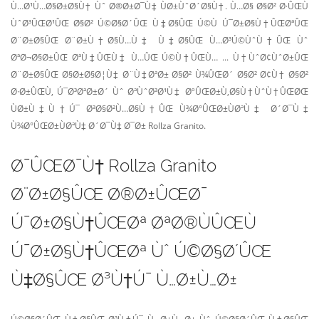
Ù…Ø¹Ù…Ø§Ø±Ø§Ù† Ùˆ Ø®Ø±Ø¯Ù‡ ÙØ±ÙˆØ´Ø§Ù†. Ù…Ø§ Ø§Ø² Ø·ÛŒÙ
ÙˆØ³ÛŒØ¹ÛŒ Ø§Ø² Ú©Ø§Ø´ÛŒ Ù‡Ø§ÛŒ Ú©Ù Ú¯Ø±Ø§Ù†ÛŒØªÛŒ
Ø¨Ø±Ø§ÛŒ Ø¨Ø±Ù†Ø§Ù…Ù‡ Ù‡Ø§ÛŒ Ù…Ø³Ú©ÙˆÙ†ÛŒ Ùˆ
ØªØ¬Ø§Ø±ÛŒ ØªÙ‡ÛŒÙ‡ Ù…ÛŒ Ú©Ù†ÛŒÙ… ... Ù†ÙˆØ¢ÙˆØ±ÛŒ
Ø¨Ø±Ø§ÛŒ Ø§Ø±Ø§Ø¦Ù‡ Ø¨Ù‡ØªØ± Ø§Ø² Ù¾ÛŒØ´ Ø§Ø² Ø¢Ù† Ø§Ø²
Ø·Ø±ÛŒÙ‚ Ú¯Ø³ØªØ±Ø´ Ùˆ ØªÙˆØ³Ø¹Ù‡ ØºÛŒØ±Ù‚Ø§Ù†ÙˆÙ†ÛŒØŒ
ÙØ±Ù‡Ù†Ú¯ Ø³Ø§Ø²Ù…Ø§Ù†ÛŒ Ù¾Ø°ÛŒØ±ÙØªÙ‡ Ø´Ø¯Ù‡
Ù¾Ø°ÛŒØ±ÙØªÙ‡ Ø´Ø¯Ù‡ Ø¯Ø± Rollza Granito.
Ø¯ÛŒØ¯Ù† Rollza Granito
Ø¨Ø±Ø§ÛŒ Ø®Ø±ÛŒØ¯
Ú¯Ø±Ø§Ù†ÛŒØª ØªØ®ÙÛŒÙ
Ú¯Ø±Ø§Ù†ÛŒØª Ùˆ Ú©Ø§Ø´ÛŒ
Ù‡Ø§ÛŒ Ø³Ù†Ú¯ Ù…Ø±Ù…Ø±