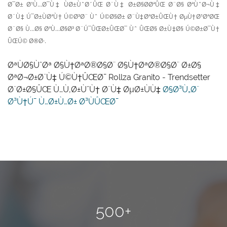
Ø¯Ø± Ø¹Ù…Ø¯Ù‡ ÙØ±ÙˆØ´ÛŒ Ø¨Ù‡ Ø±Ø§Ø­ØªÛŒ Ø¨Ø§ ØªÙˆØ¬Ù‡
Ø¨Ù‡ Ú¯Ø±ÙØªÙ† Ú©Ø³Ø¨ Ùˆ Ú©Ø§Ø± Ø¨Ù‡ØªØ±ÛŒÙ† ØµÙ†Ø¹ØªØŒ
Ø¨Ø§ Ù…Ø§ ØªÙ…Ø§Ø³ Ø¨Ú¯ÛŒØ±ÛŒØ¯ Ùˆ ÛŒØ§ Ø±Ù‡Ø§ Ú©Ø±Ø¯Ù†
ÛŒÚ© Ø®Ø·.
ØªÙØ§ÙˆØª Ø§Ù†ØªØ®Ø§Ø¨ Ø§Ù†ØªØ®Ø§Ø¨ Ø±Ø§
ØªØ¬Ø±Ø¨Ù‡ Ú©Ù†ÛŒØ¯ Rollza Granito - Trendsetter
Ø¨Ø±Ø§ÛŒ Ù…Ù‚Ø±ÙˆÙ† Ø¨Ù‡ ØµØ±ÙÙ‡
Ø§Ø³Ù„Ø¨
Ø³Ù†Ú¯ Ù…Ø±Ù…Ø± Ø³ÙÛŒØ¯
500+