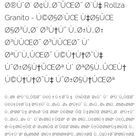
Ø®ÙˆØ´ Ø¢Ù…Ø¯ÛŒØ¯ Ø¨Ù‡ Rollza
Granito - Ú©Ø§Ø´ÛŒ Ù‡Ø§ÛŒ
Ø§Ø³Ù„Ø¨ Ø³Ù†Ú¯ Ù…Ø±Ù…Ø±
Ø³ÙÛŒØ¯ Ø³ÙÛŒØ¯ Ùˆ
ØªÙˆÙ„ÛŒØ¯ Ú©Ù†Ù†Ø¯Ù‡
Ú¯Ø±Ø§Ù†ÛŒØª Ùˆ ØªØ§Ù…ÛŒÙ†
Ú©Ù†Ù†Ø¯Ù‡ Ú¯Ø±Ø§Ù†ÛŒØª
Ù…Ø§ ØªÙˆÙ„ÛŒØ¯ Ú©Ù†Ù†Ø¯Ù‡ Ù¾ÛŒØ´Ø±Ùˆ Ùˆ ØªÙˆÙ„ÛŒØ¯
Ú©Ù†Ù†Ø¯Ù‡ Ø³Ù†Ú¯ Ù…Ø±Ù…Ø± Ø³Ù†Ú¯ Ù…Ø±Ù…Ø± Ø§Ù…Ø§Ø±Ø§Øª
Ù…ØªØ­Ø¯Ù‡ Ø¹Ø±Ø¨ÛŒ Ø§Ø² Ú©Ø§Ø´ÛŒ Ù‡Ø§ÛŒ Ø§Ø³Ù„Ø¨ Ø³Ù†Ú¯
Ù…Ø±Ù…Ø± Ùˆ Ú¯Ø±Ø§Ù†ÛŒØª Ø¨Ø§ Ø§Ù…Ú©Ø§Ù†Ø§Øª Ú©Ù„Ø§Ø³
Ø¬Ù‡Ø§Ù†ÛŒ Ø¨Ø±Ø§ÛŒ Ø¯ÛŒØ¯Ø§Ø± Ø§Ø² Ù†ÛŒØ§Ø²Ù‡Ø§ÛŒ Ù…
ØªÙ†ÙˆØ¹ ØµØ§Ø­Ø¨Ø§Ù† Ø³Ø§Ø®ØªÙ…Ø§Ù†ØŒ Ù…Ù‡Ù†Ø¯Ø³Ø§Ù†ØŒ