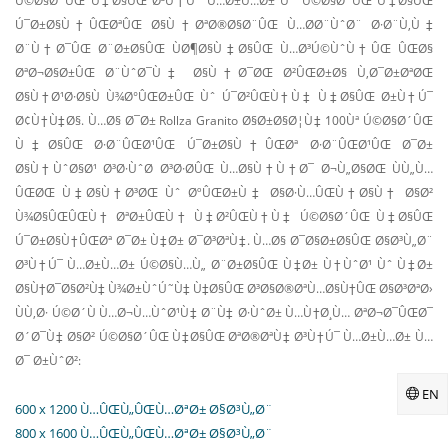
Ú©Ø§Ø´ÛŒ Ù‡Ø§ÛŒ Ø³Ù†Ú¯ Ù…Ø±Ù…Ø± Ùˆ Ú©Ø§Ø´ÛŒ Ù‡Ø§ÛŒ
Ú¯Ø±Ø§Ù†ÛŒØªÛŒ Ø§Ù†ØªØ®Ø§Ø¨ÛŒ Ù…Ø­Ø¨ÙˆØ¨ Ø·Ø¨Ù‚Ù‡
Ø¨Ù†Ø¯ÛŒ Ø¨Ø±Ø§ÛŒ ÙØ¶Ø§Ù‡Ø§ÛŒ Ù…Ø³Ú©ÙˆÙ†ÛŒ ÛŒØ§
ØªØ¬Ø§Ø±ÛŒ Ø¨ÙˆØ¯Ù‡ Ø§Ù†Ø¯ØŒ Ø²ÛŒØ±Ø§ Ù‚Ø¯Ø±ØªØŒ
Ø§Ù†Ø¹Ø·Ø§Ù Ù¾Ø°ÛŒØ±ÛŒ Ùˆ Ú¯Ø²ÛŒÙ†Ù‡ Ù‡Ø§ÛŒ Ø±Ù†Ú¯
Ø¢Ù†Ù‡Ø§. Ù…Ø§ Ø¯Ø± Rollza Granito Ø§Ø±Ø§Ø¦Ù‡ 100Ùª Ú©Ø§Ø´ÛŒ
Ù‡Ø§ÛŒ Ø·Ø¨ÛŒØ¹ÛŒ Ú¯Ø±Ø§Ù†ÛŒØª Ø·Ø¨ÛŒØ¹ÛŒ Ø¯Ø±
Ø§Ù†ÙˆØ§Ø¹ Ø³Ø·ÙˆØ­ Ø³Ø·Ø­ÛŒ Ù…Ø§Ù†Ù†Ø¯ Ø¬Ù„Ø§ØŒ ÙÙ„Ù…
ÛŒØŒ Ù‡Ø§Ù†Ø³ØŒ Ùˆ ØºÛŒØ±Ù‡ Ø§Ø·Ù…ÛŒÙ†Ø§Ù† Ø§Ø²
Ù¾Ø§ÛŒÛŒÙ† ØªØ±ÛŒÙ† Ù‡Ø²ÛŒÙ†Ù‡ Ú©Ø§Ø´ÛŒ Ù‡Ø§ÛŒ
Ú¯Ø±Ø§Ù†ÛŒØª Ø¯Ø± Ù‡Ø± Ø¯Ø³ØªÙ‡. Ù…Ø§ Ø¯Ø§Ø±Ø§ÛŒ Ø§Ø³Ù„Ø¨
Ø³Ù†Ú¯ Ù…Ø±Ù…Ø± Ú©Ø§Ù…Ù„ Ø¨Ø±Ø§ÛŒ Ù‡Ø± Ù†ÙˆØ¹ Ùˆ Ù‡Ø±
Ø§Ù†Ø¯Ø§Ø²Ù‡ Ù¾Ø±ÙˆÚ˜Ù‡ Ù‡Ø§ÛŒ Ø³Ø§Ø®ØªÙ…Ø§Ù†ÛŒ Ø§Ø³ØªØ›
ÙÙ‚Ø· Ú©Ø´Ù Ù…Ø¬Ù…ÙˆØ¹Ù‡ Ø¨Ù‡ Ø·ÙˆØ± Ù…Ù†Ø¸Ù… ØªØ¬Ø¯ÛŒØ¯
Ø´Ø¯Ù‡ Ø§Ø² Ú©Ø§Ø´ÛŒ Ù‡Ø§ÛŒ ØªØ®ØªÙ‡ Ø³Ù†Ú¯ Ù…Ø±Ù…Ø± Ù…
Ø¯ Ø±ÙˆØ²:
EN
600 x 1200 Ù…ÛŒÙ„ÛŒÙ…ØªØ± Ø§Ø³Ù„Ø¨
800 x 1600 Ù…ÛŒÙ„ÛŒÙ…ØªØ± Ø§Ø³Ù„Ø¨