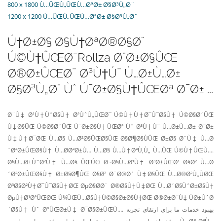
800 x 1800 Ù…ÛŒÙ„ÛŒÙ…ØªØ± Ø§Ø³Ù„Ø¨
1200 x 1200 Ù…ÛŒÙ„ÛŒÙ…ØªØ± Ø§Ø³Ù„Ø¨
Ú†Ø±Ø§ Ø§Ù†ØªØ®Ø§Ø¨
Ú©Ù†ÛŒØ¯Rollza Ø¨Ø±Ø§ÛŒ
Ø®Ø±ÛŒØ¯ Ø³Ù†Ú¯ Ù…Ø±Ù…Ø±
Ø§Ø³Ù„Ø¨ Ùˆ Ú¯Ø±Ø§Ù†ÛŒØª Ø¯Ø± ...
Ø¨Ù‡ Ø¹Ù†ÙˆØ§Ù† ØªÙˆÙ„ÛŒØ¯ Ú©Ù†Ù†Ø¯Ú¯Ø§Ù† Ú©Ø§Ø´ÛŒ
Ù‡Ø§ÛŒ Ú©Ø§Ø´ÛŒ Ú¯Ø±Ø§Ù†ÛŒØª Ùˆ Ø³Ù†Ú¯ Ù…Ø±Ù…Ø± Ø¯Ø±
Ù‡Ù†Ø¯ØŒ Ù…Ø§ Ù…Ø²Ø§ÛŒØ§ÛŒ Ø§Ø¶Ø§ÙÛŒ Ø±Ø§ Ø¨Ù‡ Ù…Ø
´ØªØ±ÛŒØ§Ù† Ù…Ø­ØªØ±Ù… Ù…Ø§ Ù…Ù†ØªÙ‚Ù„ Ù…ÛŒ Ú©Ù†ÛŒÙ….
Ø§Ù…Ø±ÙˆØ²Ù‡ Ù…Ø§ ÛŒÚ© Ø¬Ø§Ù…Ø¹Ù‡ Ø³Ø±ÛŒØ¹ Ø§Ø² Ù…Ø
´ØªØ±ÛŒØ§Ù† Ø±Ø§Ø¶ÛŒ Ø§Ø² Ø¨Ø®Ø´ Ù‡Ø§ÛŒ Ù…Ø®ØªÙ„ÙØŒ
Ø³Ø§Ø²Ù†Ø¯Ú¯Ø§Ù†ØŒ ØµØ§Ø­Ø¨ Ø®Ø§Ù†Ù‡ØŒ Ù…Ø´Ø§ÙˆØ±Ø§Ù†
ØµÙ†Ø¹ØªÛŒØŒ Ù¾ÛŒÙ…Ø§Ù†Ú©Ø§Ø±Ø§Ù†ØŒ Ø®Ø±Ø¯Ù‡ ÙØ±ÙˆØ
´Ø§Ù† Ùˆ ØºÛŒØ±Ù‡ Ø¯Ø§Ø±ÛŒÙ…. بهبود خدمات ما برای ارتقای تجربه