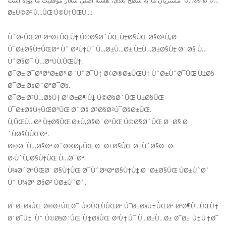
مشتریان ما به سطح بعدی، هسته اصلی شعار موفقیت ما بوده است. Ù…Ø§ ØªÙ…
Ø±Ú©Ø² Ù…ÛŒ Ú©Ù†ÛŒÙ…:
ÙˆØ³ÛŒØ¹ ØªØ±ÛŒÙ† Ú©Ø§Ø´ÛŒ Ù‡Ø§ÛŒ Ø§Ø³Ù„Ø¨
Ú¯Ø±Ø§Ù†ÛŒØª Ùˆ Ø³Ù†Ú¯ Ù…Ø±Ù…Ø± Ù‡Ù…Ø±Ø§Ù‡ Ø¨Ø§ Ù…
ÙˆØ§Ø¯ Ù…ØªÙÙ‚ÛŒÙ†.
Ø¯Ø± Ø¯Ø³ØªØ±Ø³ Ø¨ÙˆØ¯Ù† Ø¢Ø®Ø±ÛŒÙ† ÙˆØ±ÙˆØ¯ÛŒ Ù‡Ø§
Ø¯Ø± Ø§Ø¨ØªØ¯Ø§.
Ø¯Ø± Ø²Ù…Ø§Ù† Ø¹Ø±Ø¶Ù‡ Ú©Ø§Ø´ÛŒ Ù‡Ø§ÛŒ
Ú¯Ø±Ø§Ù†ÛŒØªÛŒ Ø¨Ø§ Ø³Ø§Ø²Ú¯Ø§Ø±ÛŒ.
Ù‚ÛŒÙ…Øª Ù‡Ø§ÛŒ Ø±Ù‚Ø§Ø¨ØªÛŒ Ú©Ø§Ø´ÛŒ Ø¨Ø§ Ø
´ÙØ§ÙÛŒØª.
Ø®Ø¯Ù…Ø§Øª Ø´Ø®ØµÛŒ Ø¨Ø±Ø§ÛŒ Ø±ÙˆØ§Ø¨Ø·
Ø·ÙˆÙ„Ø§Ù†ÛŒ Ù…Ø¯Øª.
Ù¾Ø´ØªÛŒØ¨Ø§Ù†ÛŒ Ø¯ÙˆØ³ØªØ§Ù†Ù‡ Ø¨Ø±Ø§ÛŒ ÙØ±ÙˆØ´
Ùˆ Ù¾Ø³ Ø§Ø² ÙØ±ÙˆØ´.
Ø¨Ø±Ø§ÛŒ Ø®Ø±ÛŒØ¯ Ú©ÛŒÙÛŒØª Ú¯Ø±Ø§Ù†ÛŒØª ØªØ¶Ù…ÛŒÙ†
Ø´Ø¯Ù‡ Ùˆ Ú©Ø§Ø´ÛŒ Ù‡Ø§ÛŒ Ø³Ù†Ú¯ Ù…Ø±Ù…Ø± Ø¯Ø± Ù‡Ù†Ø¯