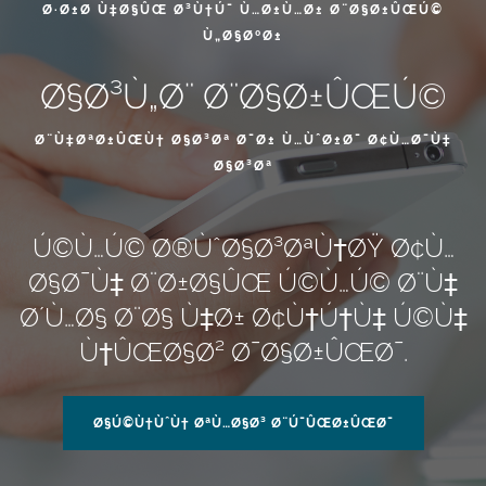
Ø·Ø±Ø­ Ù‡Ø§ÛŒ Ø³Ù†Ú¯ Ù…Ø±Ù…Ø± Ø¨Ø§Ø±ÛŒÚ©
Ù„Ø§ØºØ±
Ø§Ø³Ù„Ø¨ Ø¨Ø§Ø±ÛŒÚ©
Ø¨Ù‡ØªØ±ÛŒÙ† Ø§Ø³Øª Ø¯Ø± Ù…ÙˆØ±Ø¯ Ø¢Ù…Ø¯Ù‡
Ø§Ø³Øª
Ú©Ù…Ú© Ø®ÙˆØ§Ø³ØªÙ†ØŸ Ø¢Ù…
Ø§Ø¯Ù‡ Ø¨Ø±Ø§ÛŒ Ú©Ù…Ú© Ø¨Ù‡
Ø´Ù…Ø§ Ø¨Ø§ Ù‡Ø± Ø¢Ù†Ú†Ù‡ Ú©Ù‡
Ù†ÛŒØ§Ø² Ø¯Ø§Ø±ÛŒØ¯.
Ø§Ú©Ù†ÙˆÙ† ØªÙ…Ø§Ø³ Ø¨Ú¯ÛŒØ±ÛŒØ¯