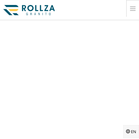
CASA
CORPORATIVO
COLECCIONES DE LA LOSA DE MÃ¡RMOL
CATÃ¡LOGO
EXPORTAR
INFORMACIÃ³N
MEDIOS DE COMUNICACIÃ³N
CONTACTO
EN