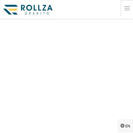
CASA
CORPORATIVO
COLECCIONES DE LA LOSA DE MÃ¡RMOL
CATÃ¡LOGO
EXPORTAR
INFORMACIÃ³N
MEDIOS DE COMUNICACIÃ³N
CONTACTO
EN