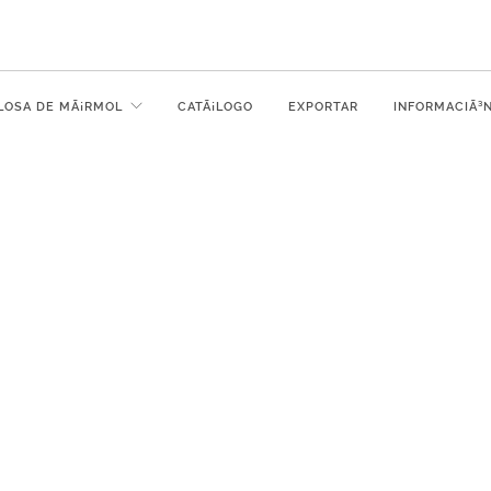
LOSA DE MÃ¡RMOL
CATÃ¡LOGO
EXPORTAR
INFORMACIÃ³