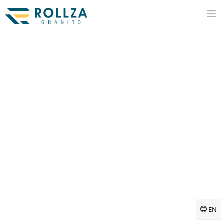
CASA
CORPORATIVO
COLECCIONES DE LA LOSA DE MÃ¡RMOL
CATÃ¡LOGO
EXPORTAR
INFORMACIÃ³N
MEDIOS DE COMUNICACIÃ³N
CONTACTO
EN