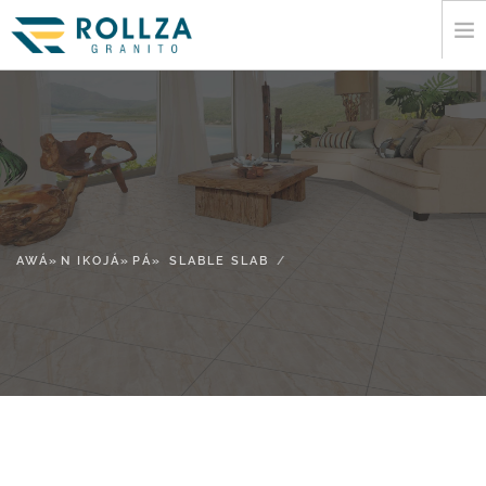
ILE
ILE-IÁ¹£Áº¹
AWÁ»N IKOJÁ»PÁ» SLABLE SLAB
IWE AWORAN
FIRANÁ¹£Áº¹ SI ILÁº¹ OKEERE
AWÁ»N IKOJÁ»PÁ» SLABLE SLAB
ALAYE
AWÁ»N MEDIA
KAN