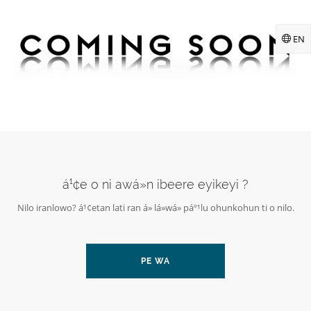
EN
á¹¢e o ni awá»n ibeere eyikeyi ?
Nilo iranlowo? á¹¢etan lati ran á» lá»wá» páº¹lu ohunkohun ti o nilo.
PE WA