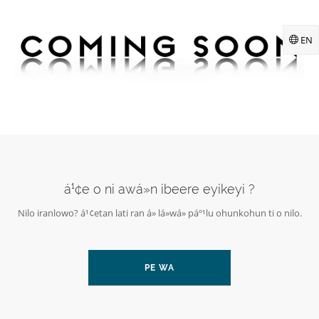
EN
á¹¢e o ni awá»n ibeere eyikeyi ?
Nilo iranlowo? á¹¢etan lati ran á» lá»wá» páº¹lu ohunkohun ti o nilo.
PE WA