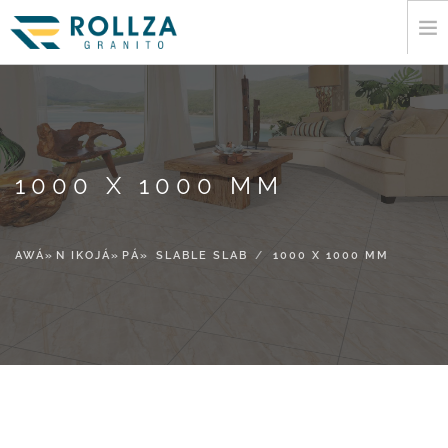
ILE
ILE-IÁ¹£Áº¹
AWÁ»N IKOJÁ»PÁ» SLABLE SLAB
1000 X 1000 MM
IWE AWORAN
FIRANÁ¹£Áº¹ SI ILÁº¹ OKEERE
ALAYE
AWÁ»N IKOJÁ»PÁ» SLABLE SLAB
1000 X 1000 MM
AWÁ»N MEDIA
KAN