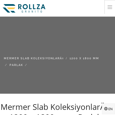
EV
KURUMSAL
MERMER SLAB KOLEKSIYONLARÄ±
KATALOG
Ä°HRACAT
MERMER SLAB KOLEKSIYONLARÄ±
1200 X 1800 MM
PARLAK
BILGI
MEDYA
Ä°LETIÅŸIM
Mermer Slab KoleksiyonlarÄ± -
EN