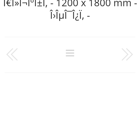
Ï€Î»Î¬ÎºÎ±Ï‚ - 1200 x 1800 mm -
Î›ÎµÎ¯Î¿Ï‚ -