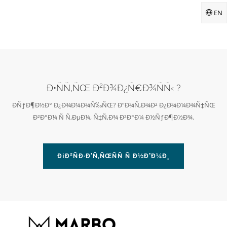
EN
Ð•ÑÑ‚ÑŒ Ð²Ð¾Ð¿Ñ€Ð¾ÑÑ‹ ?
ÐÑƒÐ¶Ð½Ð° Ð¿Ð¾Ð¼Ð¾Ñ‰ÑŒ? Ð“Ð¾Ñ‚Ð¾Ð² Ð¿Ð¾Ð¼Ð¾Ñ‡ÑŒ
Ð²Ð°Ð¼ Ñ Ñ‚ÐµÐ¼, Ñ‡Ñ‚Ð¾ Ð²Ð°Ð¼ Ð½ÑƒÐ¶Ð½Ð¾.
Ð¡Ð²ÑÐ·Ð°Ñ‚ÑŒÑÑ Ñ Ð½Ð°Ð¼Ð¸