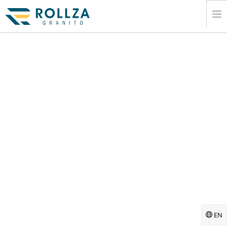
CASA
CORPORATIVO
COLEÃ§ÃΜES DE LAJE DE MÃ¡RMORE
CATÃ¡LOGO
EXPORTAR
EM FORMAÃ§Ã£O
MEIOS DE COMUNICAÃ§Ã£O
CONTATO
EN