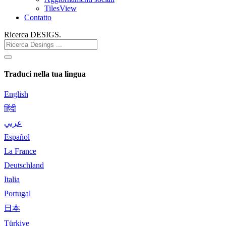
TilesView
Contatto
Ricerca DESIGS.
Traduci nella tua lingua
English
हिंदी
عربي
Español
La France
Deutschland
Italia
Portugal
日本
Türkiye