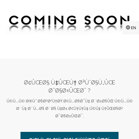
EN
Ø¢ÛŒØ§ Ù‡ÛŒÚ† Ø³ÙˆØ§Ù„ÛŒ
Ø¯Ø§Ø±ÛŒØ¯ ?
Ú©Ù…Ú© Ø®ÙˆØ§Ø³ØªÙ†ØŸ Ø¢Ù…Ø§Ø¯Ù‡ Ø¨Ø±Ø§ÛŒ Ú©Ù…Ú©
Ø¨Ù‡ Ø´Ù…Ø§ Ø¨Ø§ Ù‡Ø± Ø¢Ù†Ú†Ù‡ Ú©Ù‡ Ù†ÛŒØ§Ø²
Ø¯Ø§Ø±ÛŒØ¯.