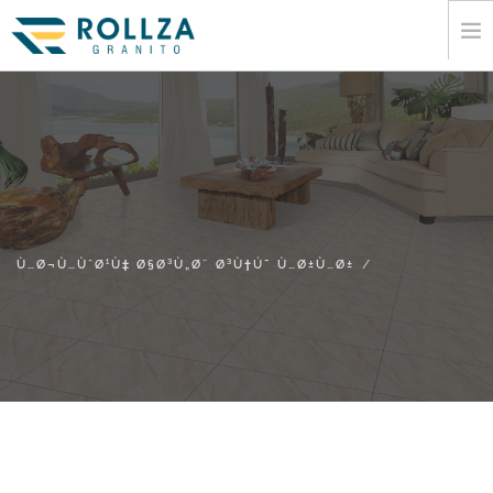
Ø®Ø§Ù†Ù‡
Ø´Ø±Ú©Øª Ù‡Ø§ÛŒ Ø¨Ø²Ø±Ú¯ØŒ Ø¯Ø§Ø±Ø§ÛŒ Ø´Ø®ØΜÛŒØª Ø­
Ù‚ÙˆÙ‚ÛŒ
Ù…Ø¬Ù…ÙˆØ¹Ù‡ Ø§Ø³Ù„Ø¨ Ø³Ù†Ú¯ Ù…Ø±Ù…Ø±
Ú©Ø§ØªØ§Ù„ÙˆÚ¯
Ù…Ø¬Ù…ÙˆØ¹Ù‡ Ø§Ø³Ù„Ø¨ Ø³Ù†Ú¯ Ù…Ø±Ù…Ø±
ØΜØ§Ø¯Ø± Ú©Ø±Ø¯Ù†
Ø§Ø·Ù„Ø§Ø¹Ø§Øª
Ø±Ø³Ø§Ù†Ù‡ Ù‡Ø§
Ù…Ø®Ø§Ø·Ø¨