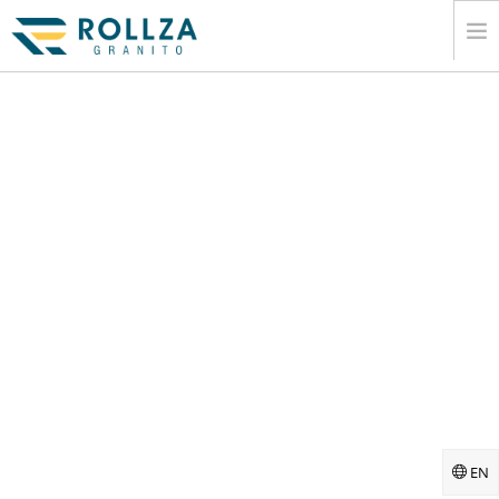
EV
KURUMSAL
MERMER SLAB KOLEKSIYONLARÄ±
KATALOG
Ä°HRACAT
BILGI
MEDYA
Ä°LETIÅŸIM
EN