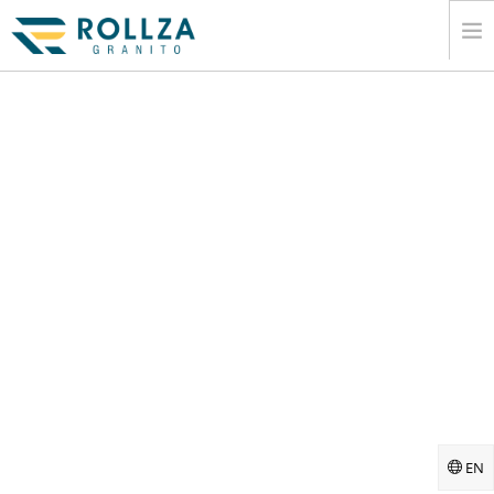
EV
KURUMSAL
MERMER SLAB KOLEKSIYONLARÄ±
KATALOG
Ä°HRACAT
BILGI
MEDYA
Ä°LETIÅŸIM
EN