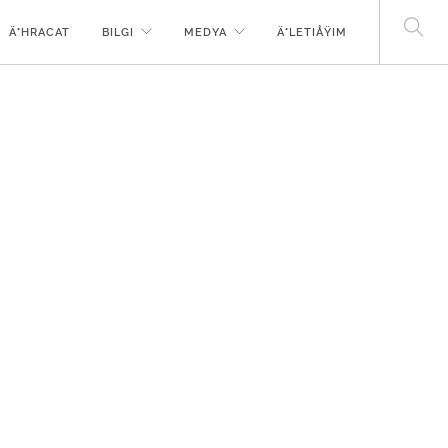
Ä°HRACAT
BILGI
MEDYA
Ä°LETIÅŸIM