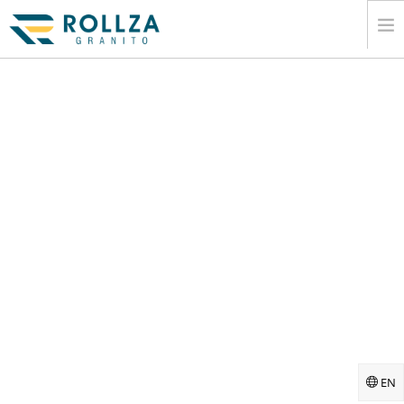
EV
KURUMSAL
MERMER SLAB KOLEKSIYONLARÄ±
KATALOG
Ä°HRACAT
BILGI
MEDYA
Ä°LETIÅŸIM
EN