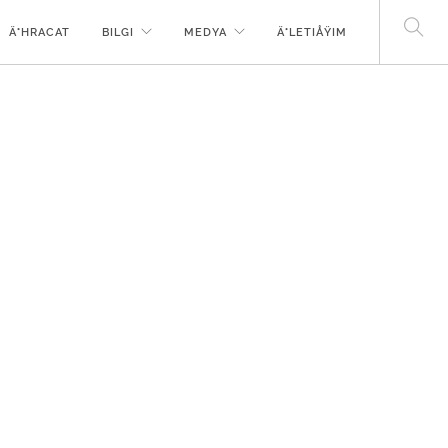
Ä°HRACAT
BILGI
MEDYA
Ä°LETIÅŸIM