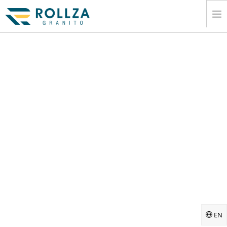
EV
KURUMSAL
MERMER SLAB KOLEKSIYONLARÄ±
KATALOG
Ä°HRACAT
BILGI
MEDYA
Ä°LETIÅŸIM
EN