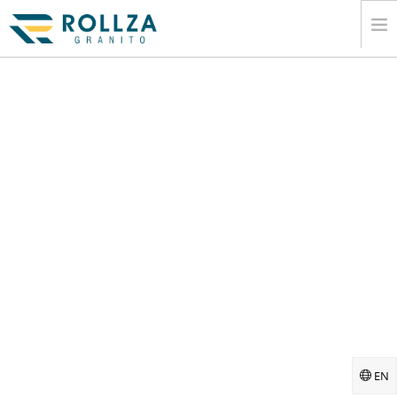
EV
KURUMSAL
MERMER SLAB KOLEKSIYONLARÄ±
KATALOG
Ä°HRACAT
BILGI
MEDYA
Ä°LETIÅŸIM
EN