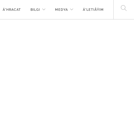
Ä°HRACAT
BILGI
MEDYA
Ä°LETIÅŸIM