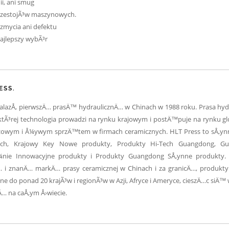
ii, ani smug
rzestojÃ³w maszynowych.
zmycia ani defektu
ajlepszy wybÃ³r
ESS.
lazÅ‚ pierwszÄ… prasÄ™ hydraulicznÄ… w Chinach w 1988 roku. Prasa hyd
, ktÃ³rej technologia prowadzi na rynku krajowym i postÄ™puje na rynku g
czowym i Å¼ywym sprzÄ™tem w firmach ceramicznych. HLT Press to sÅ‚y
ch, Krajowy Key Nowe produkty, Produkty Hi-Tech Guangdong, G
Å¼nie Innowacyjne produkty i Produkty Guangdong SÅ‚ynne produkty. 
 i znanÄ… markÄ… prasy ceramicznej w Chinach i za granicÄ…, produkty
ne do ponad 20 krajÃ³w i regionÃ³w w Azji, Afryce i Ameryce, cieszÄ…c siÄ
Ä… na caÅ‚ym Å›wiecie.