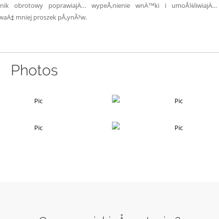
›nik obrotowy poprawiajÄ… wypeÅ‚nienie wnÄ™ki i umoÅ¼liwiajÄ… 
waÄ‡ mniej proszek pÅ‚ynÃ³w.
Photos