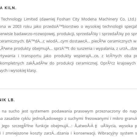
A KILN.
Technology Limited (dawniej Foshan City Modena Machinery Co, Ltd.) 
na w 2003 roku jako przedsiÄ™biorstwo o wysokiej technologii specjal
erwisie badawczo-rozwojowej, produkcji, sprzedaÅ¼y i sprzedaÅ¼y po s
ceramicznych. BÄ™dÄ…c wiodÄ…cym dostawcÄ… piecÃ³w ceramicznych w 
‚Ã³wne produkty obejmujÄ… sprzÄ™t do suszenia i wypalania, z urzÄ…dz
ytywania i transportu jako produkty wspierajÄ…ce, z ktÃ³rych oba p
 kompletnych zakÅ‚adÃ³w do produkcji ceramicznej. OprÃ³cz krajowych
ych i wysokiej klasy.
IK LB.
k na sucho jest systemem podawania prasowym przeznaczony do nape
a zasadzie cyklu jednoÅ‚adowego z suchymi frezowanymi i mikro granu
i. Jego szczegÃ³lne funkcje obejmujÄ…: Å‚atwoÅ›Ä‡ uÅ¼ycia, wysoka p
i i zmniejszone koszty zarzÄ…dzania i konserwacji. Wibracyjny system s