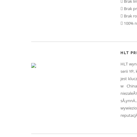
Brak lin
Brak p
Brak ro
100% n
HLT PR
HLT wyna
serii YP
jest klu
w China
niezale
sÅ‚ynnÄ…
wywiezio
reputacj