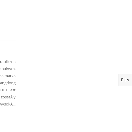
rauliczna
lobalnym,
nna marka
EN
uangdong
HLT jest
 zostaÅ‚y
™ wysokÄ…