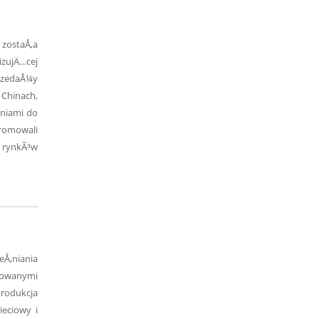
zostaÅ‚a
izujÄ…cej
przedaÅ¼y
Chinach,
eniami do
romowali
 rynkÃ³w
Å‚niania
lowanymi
rodukcja
ieciowy i