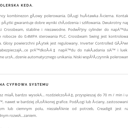
POLERSKA KEDA.
iency kombinezon gÅ‚owy polerowania. DÅ‚ugi huÅ›tawka Å›cierna. Kontak
 i pÅ‚ytki gwarantuje dobre wyniki chÅ‚odzenia i szlifowania. Dwukrotny 
ki Crossbeam, stabilne i niezawodne. PodwÃ³jny cylinder do napÄ™du
ie robocze do 0.4MPA sterowania PLC. Crossbeam Swing jest kontrolow
a. Glosy powierzchni pÅ‚ytek jest regulowany. Inverter Controlled GÅ‚Ã³
zabezpieczajÄ…ce prÄ™dkoÅ›Ä‡ napÄ™du do nakÅ‚adania siÄ™ i luek 
ne urzÄ…dzenie automatycznego unikania. Niski wspÃ³Å‚czynnik polerowan
NA CYFROWA SYSTEMU
z miaÅ‚ bardzo wysokÄ… rozdzielczoÅ›Ä‡, przyspieszaj do 70 m / min i 
™, nawet w bardziej zÅ‚oÅ¼onej grafice. PodÅ‚ogi lub Å›ciany, zastosowani
ym lub ciemnym polu, niezaleÅ¼nie od potrzeb, Creadigit jest naj
dnym rozwiÄ…zaniem.