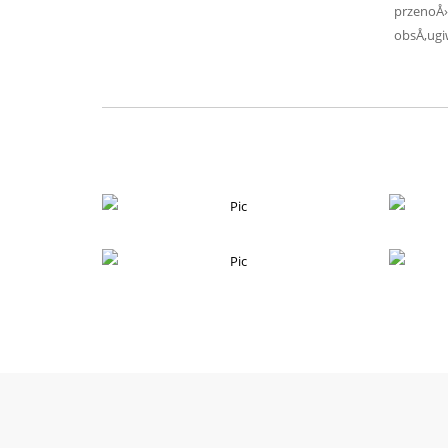
przenoÅ
obsÅ‚ugi