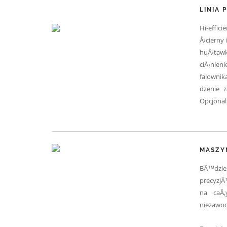
LINIA 
Hi-effic
Å›cierny
huÅ›taw
ciÅ›nien
falownik
dzenie 
Opcjonal
MASZY
BÄ™dzies
precyzjÄ
na caÅ‚
niezawo