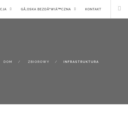
CJA
GÅ‚OSKA BEZDÅºWIÄ™CZNA
KONTAKT
DOM
ZBIOROWY
INFRASTRUKTURA