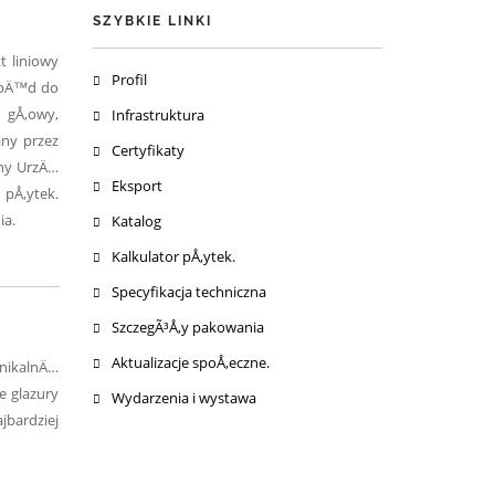
SZYBKIE LINKI
t liniowy
Profil
napÄ™d do
 gÅ‚owy,
Infrastruktura
any przez
Certyfikaty
wny UrzÄ…
Eksport
pÅ‚ytek.
ia.
Katalog
Kalkulator pÅ‚ytek.
Specyfikacja techniczna
SzczegÃ³Å‚y pakowania
Aktualizacje spoÅ‚eczne.
unikalnÄ…
e glazury
Wydarzenia i wystawa
bardziej