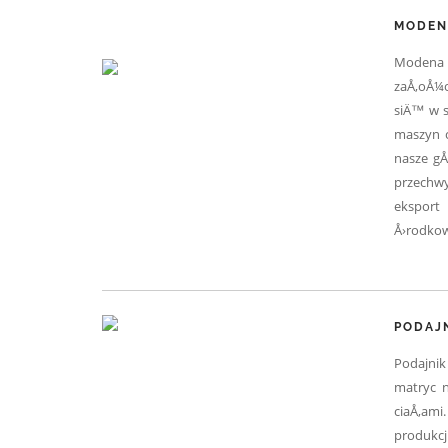
MODEN
Modena 
zaÅ‚oÅ¼o
siÄ™ w s
maszyn 
nasze gÅ
przechw
eksport
Å›rodkow
PODAJN
Podajni
matryc n
ciaÅ‚am
produkcj