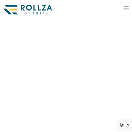
Á€”Á€±Á€¡Á€­Á€™Á€º
Á€€Á€™Á€¬Á€ŽÁ€„Á€ºÁ€¸
Á€…Á€€Á€»Á€„Á€ºÁ€€Á€»Á€±Á€¬Á€€Á€ºÁ€•Á€¼Á€¬Á€¸Á€…
Á€¯Á€†Á€±Á€¬Á€„Á€ºÁ€¸Á€™Á€¾Á€¯Á€™Á€»Á€¬Á€¸
Á€…Á€¬Á€›Á€„Á€ºÁ€¸
Á€‘Á€¯Á€Á€ºÁ€€Á€¯Á€”Á€º
Á€ŽÁ€Á€„Á€ºÁ€¸Á€¡Á€Á€»Á€€Á€ºÁ€¡Á€ŒÁ€€Á€º
Á€…Á€¬Á€”Á€ŠÁ€ºÁ€‡Á€„Á€ºÁ€¸Á€™Á€»Á€¬Á€¸
Á€Á€±Á€½Á€·Á€†Á€¯Á€¶Á€Á€¼Á€„Á€ºÁ€¸
EN