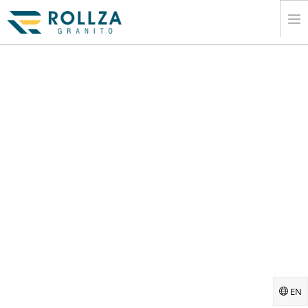
Á€”Á€±Á€¡Á€­Á€™Á€º
Á€€Á€™Á€¬Á€ŽÁ€„Á€ºÁ€¸
Á€…Á€€Á€»Á€„Á€ºÁ€€Á€»Á€±Á€¬Á€€Á€ºÁ€•Á€¼Á€¬Á€¸Á€…
Á€¯Á€†Á€±Á€¬Á€„Á€ºÁ€¸Á€™Á€¾Á€¯Á€™Á€»Á€¬Á€¸
Á€…Á€¬Á€›Á€„Á€ºÁ€¸
Á€‘Á€¯Á€Á€ºÁ€€Á€¯Á€”Á€º
Á€ŽÁ€Á€„Á€ºÁ€¸Á€¡Á€Á€»Á€€Á€ºÁ€¡Á€ŒÁ€€Á€º
Á€…Á€¬Á€”Á€ŠÁ€ºÁ€‡Á€„Á€ºÁ€¸Á€™Á€»Á€¬Á€¸
Á€Á€±Á€½Á€·Á€†Á€¯Á€¶Á€Á€¼Á€„Á€ºÁ€¸
EN