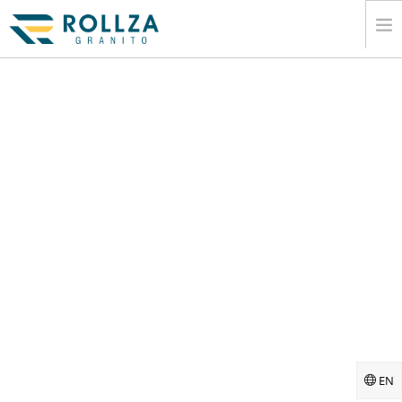
Å®¶
Ä¼Æ¥­Ã®
Å¤§Ç†ÇŸ³Ã‚¹ÃƑ©ÃƑ–Ã‚³ÃƑ¬Ã‚¯Ã‚·ÃƑ§ÃƑ³
Ã‚«Ã‚¿ÃƑ­Ã‚°
Æ›¸ÃÅ‡ºÃ™
ÆƑ…Å ±
ÃƑ¡ÃƑ‡Ã‚£Ã‚¢
Ã‚³ÃƑ³Ã‚¿Ã‚¯ÃƑˆ
EN