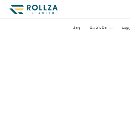
Å®¶
Ä¼Æ¥­Ã®
Å¤§Ç