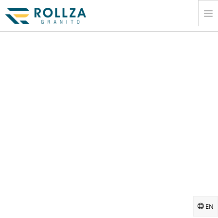
Å®¶
Ä¼Æ¥­Ã®
Å¤§Ç†ÇŸ³Ã‚¹ÃƑ©ÃƑ–Ã‚³ÃƑ¬Ã‚¯Ã‚·ÃƑ§ÃƑ³
Ã‚«Ã‚¿ÃƑ­Ã‚°
Æ›¸ÃÅ‡ºÃ™
ÆƑ…Å ±
ÃƑ¡ÃƑ‡Ã‚£Ã‚¢
Ã‚³ÃƑ³Ã‚¿Ã‚¯ÃƑˆ
EN