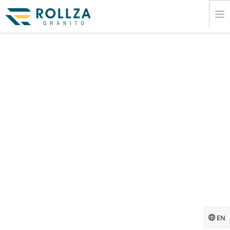
Å®¶
Ä¼Æ¥­Ã®
Å¤§Ç†ÇŸ³Ã‚¹ÃƑ©ÃƑ–Ã‚³ÃƑ¬Ã‚¯Ã‚·ÃƑ§ÃƑ³
Ã‚«Ã‚¿ÃƑ­Ã‚°
Æ›¸ÃÅ‡ºÃ™
ÆƑ…Å ±
ÃƑ¡ÃƑ‡Ã‚£Ã‚¢
Ã‚³ÃƑ³Ã‚¿Ã‚¯ÃƑˆ
EN