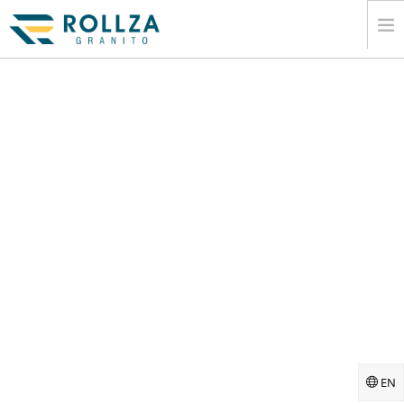
CASA
AZIENDALE
COLLEZIONI DI LASTRE DI MARMO.
CATALOGARE
ESPORTARE
INFORMAZIONE
MEDIA
CONTATTO
EN