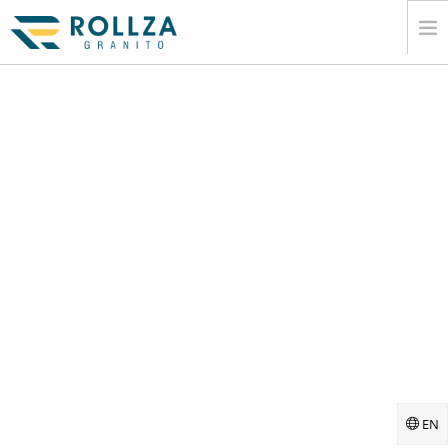
CASA
AZIENDALE
COLLEZIONI DI LASTRE DI MARMO.
CATALOGARE
ESPORTARE
INFORMAZIONE
MEDIA
CONTATTO
EN