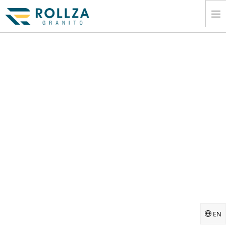
Î£Ï€Î¯Ï„Î¹
Î•Ï„Î±Î¹ÏÎ¹ÎºÏŒÏ‚
ÎŒÎ±ÏÎ¼Î¬ÏÎ¹Î½ÎΜÏ‚ ÏƑÏ…Î»Î»Î¿Î³Î­Ï‚ Ï€Î»Î¬ÎºÎ±Ï‚
ÎŠÎ±Ï„Î¬Î»Î¿Î³Î¿Ï‚
Î•Î¾Î±Î³Ï‰Î³Î®
Î Î»Î·ÏÎ¿Ï†Î¿ÏÎ¯ÎΜÏ‚
ÎŒÎΜÏƑÎ¿ ÎŒÎ‘Î–Î™ÎŠÎ—Î£ Î•ÎÎ—ÎŒÎ•Î¡Î©Î£Î—Î£
Î•Ï€Î¹ÎºÎ¿Î¹Î½Ï‰Î½Î¯Î±
EN