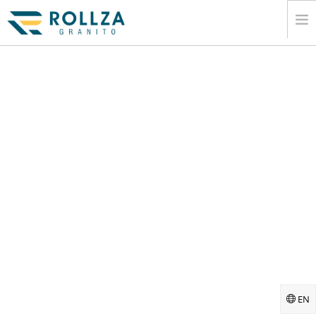
HEIM
ANGESAGT
MARMORPLATTE KOLLEKTIONEN.
KATALOG
EXPORT
INFORMATION
MEDIEN
KONTAKT
EN