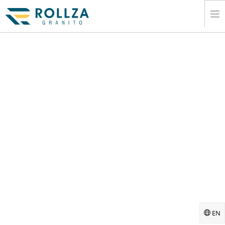
HEIM
ANGESAGT
MARMORPLATTE KOLLEKTIONEN.
KATALOG
EXPORT
INFORMATION
MEDIEN
KONTAKT
EN