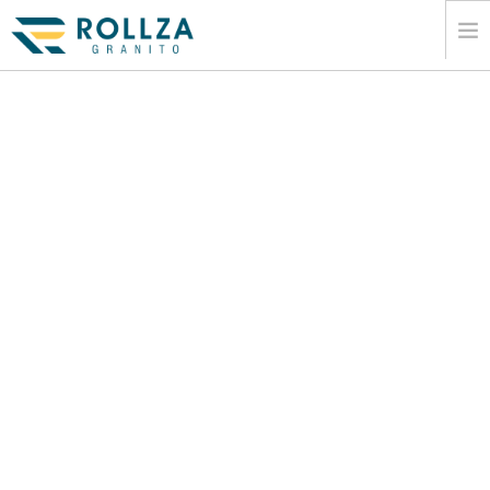
CASA
CORPORATIU
COLÂ·LECCIONS DE LLOSES DE MARBRE
CATÃ LEG
EXPORTAR
INFORMACIÃ³