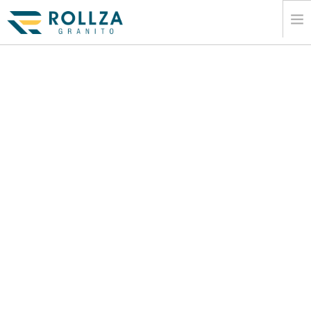
CASA
CORPORATIU
COLÂ·LECCIONS DE LLOSES DE MARBRE
CATÃ LEG
EXPORTAR
INFORMACIÃ³